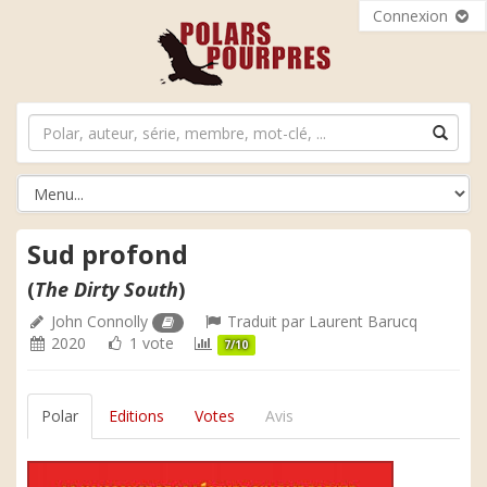
Connexion
Sud profond
(
The Dirty South
)
John Connolly
Traduit par
Laurent Barucq
2020
1 vote
7/10
Polar
Editions
Votes
Avis