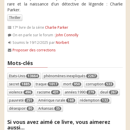
rare et la naissance d'un détective de légende : Charlie
Parker.
Thriller
e
17
livre de la série
Charlie Parker
On en parle sur le forum :
John Connolly
Soumis le 19/12/2025 par
Norbert
Proposer des corrections
Mots-clés
Etats-Unis
13664
phénomènes inexpliqués
2267
secret
1885
traque
1017
mort
950
corruption
533
violence
496
racisme
431
années 1990
279
deuil
267
pauvreté
251
Amérique rurale
168
rédemption
132
désespoir
80
Arkansas
35
Si vous avez aimé ce livre, vous aimerez
aussi...