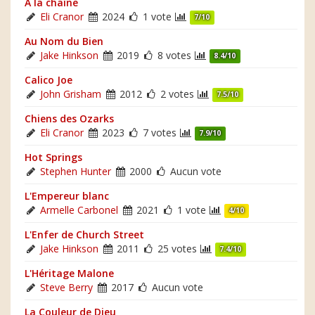
A la chaîne
Eli Cranor
2024
1 vote
7/10
Au Nom du Bien
Jake Hinkson
2019
8 votes
8.4/10
Calico Joe
John Grisham
2012
2 votes
7.5/10
Chiens des Ozarks
Eli Cranor
2023
7 votes
7.9/10
Hot Springs
Stephen Hunter
2000
Aucun vote
L'Empereur blanc
Armelle Carbonel
2021
1 vote
4/10
L'Enfer de Church Street
Jake Hinkson
2011
25 votes
7.4/10
L'Héritage Malone
Steve Berry
2017
Aucun vote
La Couleur de Dieu