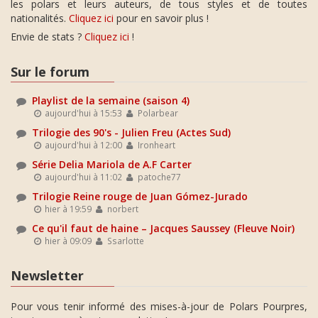
les polars et leurs auteurs, de tous styles et de toutes
nationalités.
Cliquez ici
pour en savoir plus !
Envie de stats ?
Cliquez ici
!
Sur le forum
Playlist de la semaine (saison 4)
aujourd'hui à 15:53
Polarbear
Trilogie des 90's - Julien Freu (Actes Sud)
aujourd'hui à 12:00
Ironheart
Série Delia Mariola de A.F Carter
aujourd'hui à 11:02
patoche77
Trilogie Reine rouge de Juan Gómez-Jurado
hier à 19:59
norbert
Ce qu'il faut de haine – Jacques Saussey (Fleuve Noir)
hier à 09:09
Ssarlotte
Newsletter
Pour vous tenir informé des mises-à-jour de Polars Pourpres,