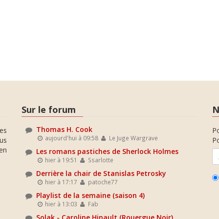
Sur le forum
N
Thomas H. Cook
es
P
aujourd'hui à 09:58
Le Juge Wargrave
ous
Po
en
Les romans pastiches de Sherlock Holmes
hier à 19:51
Ssarlotte
Derrière la chair de Stanislas Petrosky
hier à 17:17
patoche77
Playlist de la semaine (saison 4)
hier à 13:03
Fab
Solak - Caroline Hinault (Rouergue Noir)