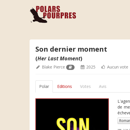
Son dernier moment
(
Her Last Moment
)
Blake Pierce
2025
Aucun vote
Polar
Editions
Votes
Avis
L'agen
de meu
échevea
Roman
e