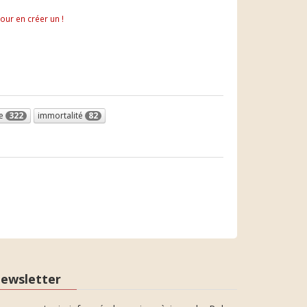
pour en créer un !
ce
322
immortalité
82
ewsletter