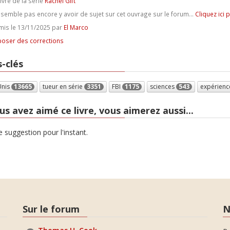
ivre de la série
Rachel Gift
e semble pas encore y avoir de sujet sur cet ouvrage sur le forum...
Cliquez ici 
is le 13/11/2025 par
El Marco
oser des corrections
-clés
Unis
13665
tueur en série
3351
FBI
1175
sciences
543
expérien
us avez aimé ce livre, vous aimerez aussi...
 suggestion pour l'instant.
Sur le forum
N