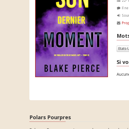
22
l
Il n
Soum
Prop
Mots
Etats-
Si vo
Aucune
Polars Pourpres