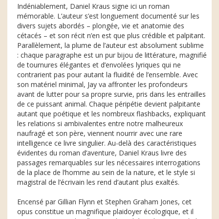
Indéniablement, Daniel Kraus signe ici un roman
mémorable. L’auteur s’est longuement documenté sur les
divers sujets abordés – plongée, vie et anatomie des
cétacés – et son récit n’en est que plus crédible et palpitant.
Parallèlement, la plume de l’auteur est absolument sublime
: chaque paragraphe est un pur bijou de littérature, magnifié
de tournures élégantes et d’envolées lyriques qui ne
contrarient pas pour autant la fluidité de l’ensemble. Avec
son matériel minimal, Jay va affronter les profondeurs
avant de lutter pour sa propre survie, pris dans les entrailles
de ce puissant animal. Chaque péripétie devient palpitante
autant que poétique et les nombreux flashbacks, expliquant
les relations si ambivalentes entre notre malheureux
naufragé et son père, viennent nourrir avec une rare
intelligence ce livre singulier. Au-delà des caractéristiques
évidentes du roman d’aventure, Daniel Kraus livre des
passages remarquables sur les nécessaires interrogations
de la place de l’homme au sein de la nature, et le style si
magistral de l’écrivain les rend d’autant plus exaltés.
Encensé par Gillian Flynn et Stephen Graham Jones, cet
opus constitue un magnifique plaidoyer écologique, et il