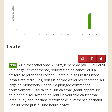
Nombre de votes
1
1
1
0
0
1
2
3
4
5
6
7
8
9
10
1 vote
« Un mésothéliome » : Mitt, le père de Jay, lui qui était
9/10
un plongeur expérimenté, souffrait de ce cancer et il a
préféré se jeter dans l’océan. Parce que ses restes n’ont
jamais été retrouvés, son fils décide d’aller les chercher, au
large de Monastery Beach. La plongée commence
normalement, jusqu’à ce qu’un calamar géant apparaisse,
et le périple sous-marin devient un véritable cauchemar
lorsque Jay aboutit dans l’estomac d’un immense cachalot.
Il ne lui reste plus qu’une heure à vivre.