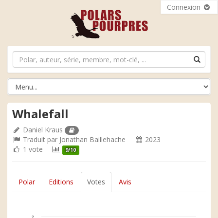
Connexion
Whalefall
Daniel Kraus
Traduit par
Jonathan Baillehache
2023
1 vote
9/10
Polar
Editions
Votes
Avis
2