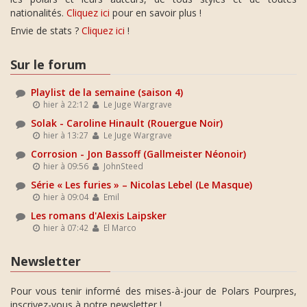
nationalités.
Cliquez ici
pour en savoir plus !
Envie de stats ?
Cliquez ici
!
Sur le forum
Playlist de la semaine (saison 4)
hier à 22:12
Le Juge Wargrave
Solak - Caroline Hinault (Rouergue Noir)
hier à 13:27
Le Juge Wargrave
Corrosion - Jon Bassoff (Gallmeister Néonoir)
hier à 09:56
JohnSteed
Série « Les furies » – Nicolas Lebel (Le Masque)
hier à 09:04
Emil
Les romans d'Alexis Laipsker
hier à 07:42
El Marco
Newsletter
Pour vous tenir informé des mises-à-jour de Polars Pourpres,
inscrivez-vous à notre newsletter !