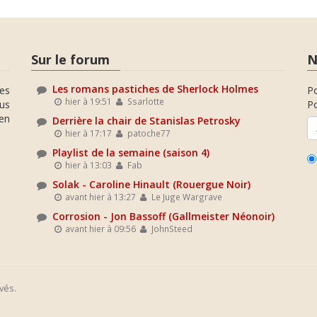
Sur le forum
N
Les romans pastiches de Sherlock Holmes
es
P
hier à 19:51
Ssarlotte
ous
Po
en
Derrière la chair de Stanislas Petrosky
hier à 17:17
patoche77
Playlist de la semaine (saison 4)
hier à 13:03
Fab
Solak - Caroline Hinault (Rouergue Noir)
avant hier à 13:27
Le Juge Wargrave
Corrosion - Jon Bassoff (Gallmeister Néonoir)
avant hier à 09:56
JohnSteed
vés.