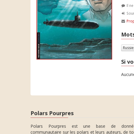
Il n
Soum
Prop
Mots
Russi
Si vo
Aucune
Polars Pourpres
Polars Pourpres est une base de donné
communautaire sur les polars et leurs auteurs, de t