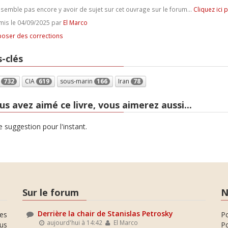
e semble pas encore y avoir de sujet sur cet ouvrage sur le forum...
Cliquez ici 
is le 04/09/2025 par
El Marco
oser des corrections
-clés
e
732
CIA
619
sous-marin
166
Iran
78
us avez aimé ce livre, vous aimerez aussi...
 suggestion pour l'instant.
Sur le forum
N
Derrière la chair de Stanislas Petrosky
es
P
aujourd'hui à 14:42
El Marco
ous
Po