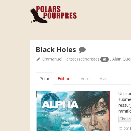
Black Holes
Emmanuel Herzet
(scénariste)
,
Alain Quei
Polar
Editions
Votes
Avis
Un sou
submer
ressur
ramifi
Thrille
e
20
l