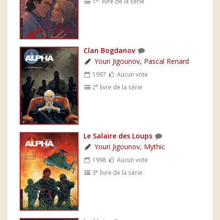
1
livre de la série
Clan Bogdanov
Youri Jigounov
,
Pascal Renard
1997
Aucun vote
e
2
livre de la série
Le Salaire des Loups
Youri Jigounov
,
Mythic
1998
Aucun vote
e
3
livre de la série