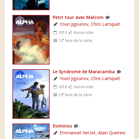
Petit tour avec Malcom
Youri Jigounov
,
Chris Lamquet
2013
Aucun vote
e
12
livre de la série
Le Syndrome de Maracamba
Youri Jigounov
,
Chris Lamquet
2018
Aucun vote
e
13
livre de la série
Dominos
Emmanuel Herzet
,
Alain Queireix