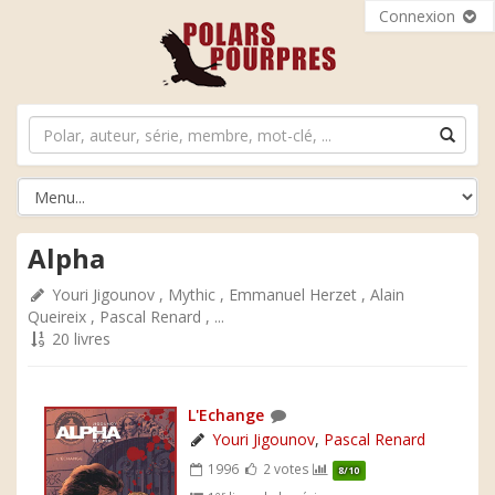
Connexion
Alpha
Youri Jigounov
,
Mythic
,
Emmanuel Herzet
,
Alain
Queireix
,
Pascal Renard
, ...
20 livres
L'Echange
Youri Jigounov
,
Pascal Renard
1996
2 votes
8/10
er