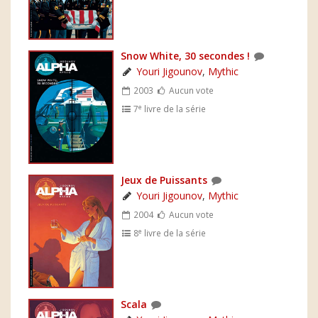
Snow White, 30 secondes !
Youri Jigounov
,
Mythic
2003
Aucun vote
e
7
livre de la série
Jeux de Puissants
Youri Jigounov
,
Mythic
2004
Aucun vote
e
8
livre de la série
Scala