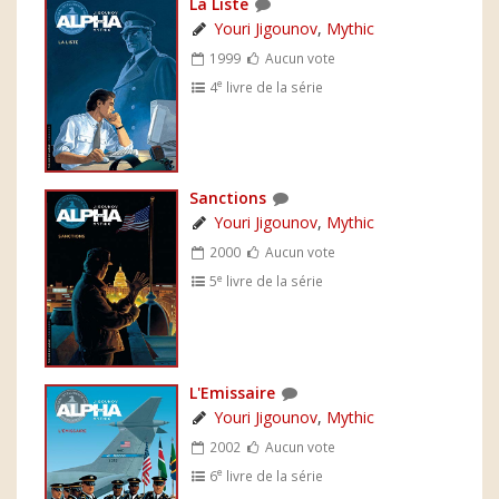
La Liste
Youri Jigounov
,
Mythic
1999
Aucun vote
e
4
livre de la série
Sanctions
Youri Jigounov
,
Mythic
2000
Aucun vote
e
5
livre de la série
L'Emissaire
Youri Jigounov
,
Mythic
2002
Aucun vote
e
6
livre de la série