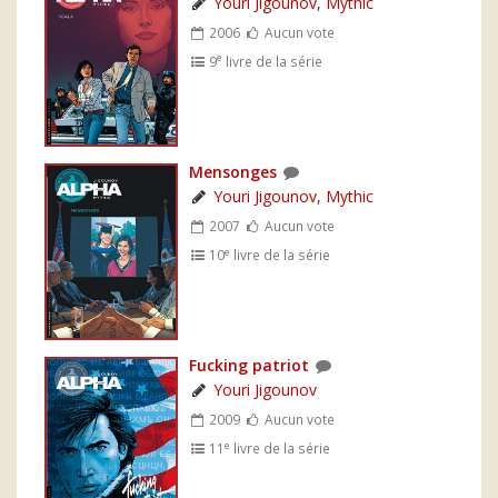
Youri Jigounov
,
Mythic
2006
Aucun vote
e
9
livre de la série
Mensonges
Youri Jigounov
,
Mythic
2007
Aucun vote
e
10
livre de la série
Fucking patriot
Youri Jigounov
2009
Aucun vote
e
11
livre de la série