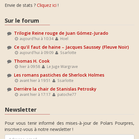
Envie de stats ?
Cliquez ici
!
Sur le forum
Trilogie Reine rouge de Juan Gómez-Jurado
aujourd'hui à 10:34
Hoel
Ce qu'il faut de haine – Jacques Saussey (Fleuve Noir)
aujourd'hui à 09:09
Ssarlotte
Thomas H. Cook
hier à 09:58
Le Juge Wargrave
Les romans pastiches de Sherlock Holmes
avant hier à 19:51
Ssarlotte
Derrière la chair de Stanislas Petrosky
avant hier à 17:17
patoche77
Newsletter
Pour vous tenir informé des mises-à-jour de Polars Pourpres,
inscrivez-vous à notre newsletter !