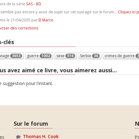
ivre de la série
SAS - BD
e semble pas encore y avoir de sujet sur cet ouvrage sur le forum...
Cliquez ici 
is le 21/04/2025 par
El Marco
oser des corrections
-clés
nnage
3653
guerre
1002
sexe
516
Serbie
36
crimes de guerre
us avez aimé ce livre, vous aimerez aussi...
 suggestion pour l'instant.
Sur le forum
N
Thomas H. Cook
es
P