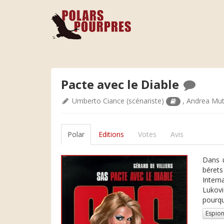
Pacte avec le Diable
Umberto Ciance
(scénariste)
,
Andrea Mut
Polar
Editions
Votes
Avis
Dans u
bérets
Intern
Lukovi
pourqu
Espio