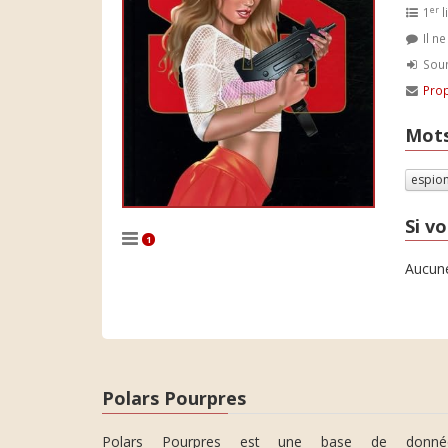
er
1
l
Il n
Soum
Prop
Mots
espio
Si vo
1
Aucune
Polars Pourpres
Polars Pourpres est une base de donné