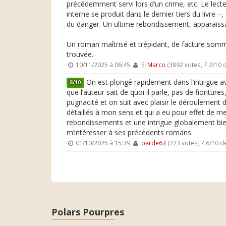
précédemment servi lors d’un crime, etc. Le lecte
interne se produit dans le dernier tiers du livre
du danger. Un ultime rebondissement, apparaissant
Un roman maîtrisé et trépidant, de facture somm
trouvée.
10/11/2025 à 06:45
El Marco
(3892 votes, 7.2/10
On est plongé rapidement dans l’intrigue av
8/10
que l’auteur sait de quoi il parle, pas de fioritu
pugnacité et on suit avec plaisir le déroulemen
détaillés à mon sens et qui a eu pour effet de me
rebondissements et une intrigue globalement bien
m’intéresser à ses précédents romans.
01/10/2025 à 15:39
barde63
(223 votes, 7.6/10 
Polars Pourpres