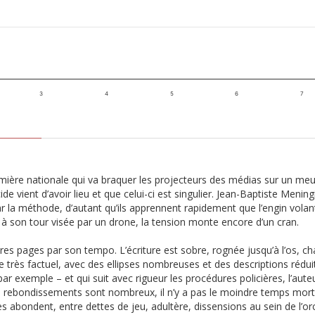
3
4
5
6
7
ière nationale qui va braquer les projecteurs des médias sur un meur
 vient d’avoir lieu et que celui-ci est singulier. Jean-Baptiste Meningi
r la méthode, d’autant qu’ils apprennent rapidement que l’engin volan
st à son tour visée par un drone, la tension monte encore d’un cran.
mières pages par son tempo. L’écriture est sobre, rognée jusqu’à l’os,
le très factuel, avec des ellipses nombreuses et des descriptions rédu
 exemple – et qui suit avec rigueur les procédures policières, l’auteur
les rebondissements sont nombreux, il n’y a pas le moindre temps mor
stes abondent, entre dettes de jeu, adultère, dissensions au sein de l’