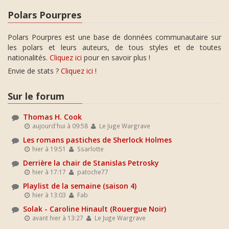
Polars Pourpres
Polars Pourpres est une base de données communautaire sur
les polars et leurs auteurs, de tous styles et de toutes
nationalités.
Cliquez ici
pour en savoir plus !
Envie de stats ?
Cliquez ici
!
Sur le forum
Thomas H. Cook
aujourd'hui à 09:58
Le Juge Wargrave
Les romans pastiches de Sherlock Holmes
hier à 19:51
Ssarlotte
Derrière la chair de Stanislas Petrosky
hier à 17:17
patoche77
Playlist de la semaine (saison 4)
hier à 13:03
Fab
Solak - Caroline Hinault (Rouergue Noir)
avant hier à 13:27
Le Juge Wargrave