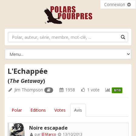
Connexion
L'Echappée
(
The Getaway
)
Jim Thompson
1958
1 vote
8/10
Polar
Editions
Votes
Avis
Noire escapade
par
El Marco
13/10/2013