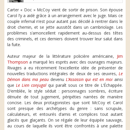
Carter « Doc » McCoy vient de sortir de prison. Son épouse
Carol l’y a aidé grâce à un arrangement avec le juge. Mais ce
couple infernal n’est pour autant pas décidé à rentrer dans le
droit chemin, et se jette aussitôt dans un cambriolage. Les
problèmes s’amoncellent rapidement au-dessus des têtes
des criminels, et ces derniers doivent trouver leur salut dans
la fuite.
Auteur majeur de la littérature policière américaine,
Jim
Thompson
a marqué les esprits avec des ouvrages majeurs.
Rivages a eu récemment l’excellente idée de présenter de
nouvelles traductions intégrales de deux de ses œuvres,
Le
Démon dans ma peau
devenu
L’Assassin qui est en moi
ainsi
que
Le Lien conjugal
qui paraît sous ce titre de L’Échappée.
D’emblée, le style séduit : personnages sombres, écriture
dénuée de tout jugement, péripéties narrées de manière
concise. Les deux protagonistes que sont McCoy et Carol
sont presque des archétypes du genre : sans scrupule,
calculateurs, et entourés d’amis et complices tout autant
glacés que glaçants. On se régale de leur équipée sauvage,
au cours de laquelle ils vont être confrontés à une palette