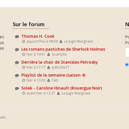
Sur le forum
N
Thomas H. Cook
es
P
aujourd'hui à 09:58
Le Juge Wargrave
ous
Po
en
Les romans pastiches de Sherlock Holmes
hier à 19:51
Ssarlotte
Derrière la chair de Stanislas Petrosky
hier à 17:17
patoche77
Playlist de la semaine (saison 4)
hier à 13:03
Fab
Solak - Caroline Hinault (Rouergue Noir)
avant hier à 13:27
Le Juge Wargrave
vés.