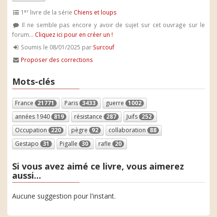
er
1
livre de la série
Chiens et loups
Il ne semble pas encore y avoir de sujet sur cet ouvrage sur le
forum...
Cliquez ici pour en créer un !
Soumis le 08/01/2025 par
Surcouf
Proposer des corrections
Mots-clés
France
21771
Paris
3433
guerre
1002
années 1940
819
résistance
287
Juifs
252
Occupation
220
pègre
92
collaboration
88
Gestapo
31
Pigalle
30
rafle
20
Si vous avez aimé ce livre, vous aimerez
aussi...
Aucune suggestion pour l'instant.