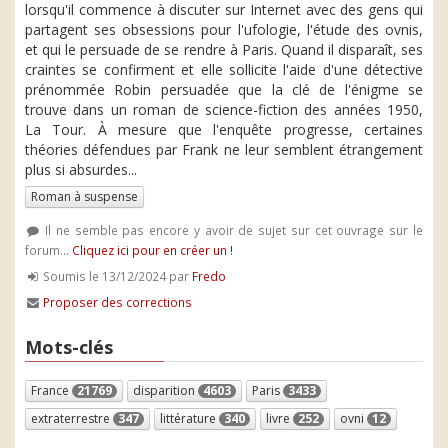
lorsqu'il commence à discuter sur Internet avec des gens qui
partagent ses obsessions pour l'ufologie, l'étude des ovnis,
et qui le persuade de se rendre à Paris. Quand il disparaît, ses
craintes se confirment et elle sollicite l'aide d'une détective
prénommée Robin persuadée que la clé de l'énigme se
trouve dans un roman de science-fiction des années 1950,
La Tour. À mesure que l'enquête progresse, certaines
théories défendues par Frank ne leur semblent étrangement
plus si absurdes...
Roman à suspense
Il ne semble pas encore y avoir de sujet sur cet ouvrage sur le
forum...
Cliquez ici pour en créer un !
Soumis le 13/12/2024 par
Fredo
Proposer des corrections
Mots-clés
France
21769
disparition
4603
Paris
3433
extraterrestre
347
littérature
340
livre
252
ovni
12