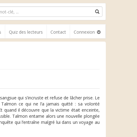
s
Quiz des lecteurs
Contact
Connexion
sangsue qui s’incruste et refuse de lâcher prise. Le
 Talmon ce qui ne l’a jamais quitté : sa volonté
 Et quand il découvre que la victime était enceinte,
mpossible. Talmon entame alors une nouvelle plongée
nquête qui l’entraîne malgré lui dans un voyage au