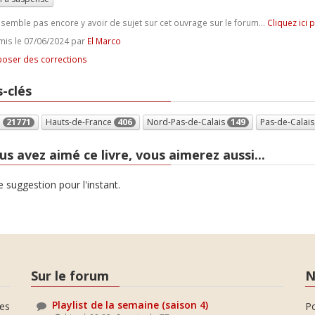
e semble pas encore y avoir de sujet sur cet ouvrage sur le forum...
Cliquez ici 
is le 07/06/2024 par
El Marco
oser des corrections
-clés
e
21771
Hauts-de-France
406
Nord-Pas-de-Calais
149
Pas-de-Calai
us avez aimé ce livre, vous aimerez aussi...
 suggestion pour l'instant.
Sur le forum
N
Playlist de la semaine (saison 4)
es
P