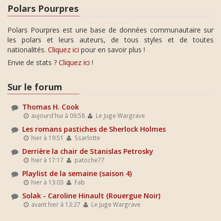
Polars Pourpres
Polars Pourpres est une base de données communautaire sur
les polars et leurs auteurs, de tous styles et de toutes
nationalités.
Cliquez ici
pour en savoir plus !
Envie de stats ?
Cliquez ici
!
Sur le forum
Thomas H. Cook
aujourd'hui à 09:58
Le Juge Wargrave
Les romans pastiches de Sherlock Holmes
hier à 19:51
Ssarlotte
Derrière la chair de Stanislas Petrosky
hier à 17:17
patoche77
Playlist de la semaine (saison 4)
hier à 13:03
Fab
Solak - Caroline Hinault (Rouergue Noir)
avant hier à 13:27
Le Juge Wargrave