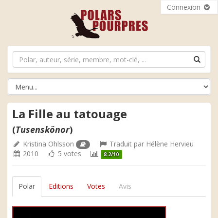
Connexion
La Fille au tatouage
(
Tusenskönor
)
Kristina Ohlsson
Traduit par
Hélène Hervieu
2010
5 votes
8.2/10
Polar
Editions
Votes
Avis