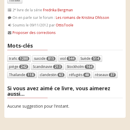
Thriller
e
2
livre de la série
Fredrika Bergman
On en parle sur le forum :
Les romans de Kristina Ohlsson
Soumis le 09/11/2012 par
OttisToole
Proposer des corrections
Mots-clés
trafic
1280
suicide
815
viol
544
Suède
514
piège
242
Scandinavie
213
Stockholm
164
Thaïlande
118
clandestin
63
réfugiés
48
réseaux
37
Si vous avez aimé ce livre, vous aimerez
aussi...
Aucune suggestion pour l'instant.