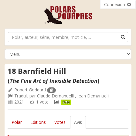
Connexion
18 Barnfield Hill
(
The Fine Art of Invisible Detection
)
Robert Goddard
Traduit par
Claude Demanuelli
,
Jean Demanuelli
2021
1 vote
7/10
Polar
Editions
Votes
Avis