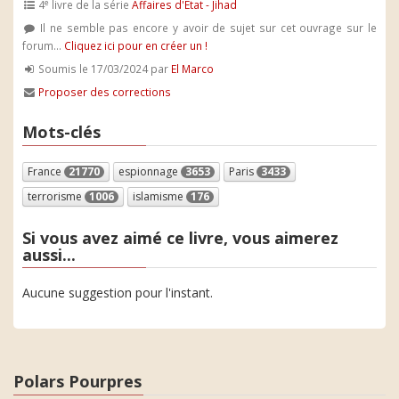
e
4
livre de la série
Affaires d'Etat - Jihad
Il ne semble pas encore y avoir de sujet sur cet ouvrage sur le
forum...
Cliquez ici pour en créer un !
Soumis le 17/03/2024 par
El Marco
Proposer des corrections
Mots-clés
France
21770
espionnage
3653
Paris
3433
terrorisme
1006
islamisme
176
Si vous avez aimé ce livre, vous aimerez
aussi...
Aucune suggestion pour l'instant.
Polars Pourpres