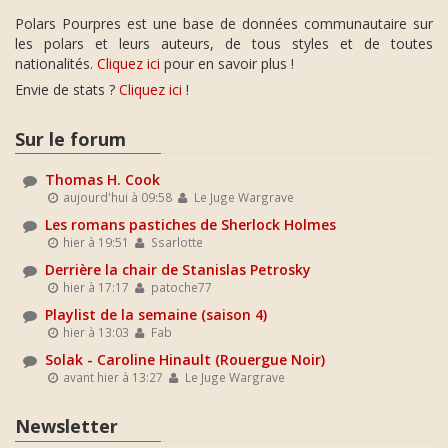
Polars Pourpres est une base de données communautaire sur
les polars et leurs auteurs, de tous styles et de toutes
nationalités.
Cliquez ici
pour en savoir plus !
Envie de stats ?
Cliquez ici
!
Sur le forum
Thomas H. Cook
aujourd'hui à 09:58
Le Juge Wargrave
Les romans pastiches de Sherlock Holmes
hier à 19:51
Ssarlotte
Derrière la chair de Stanislas Petrosky
hier à 17:17
patoche77
Playlist de la semaine (saison 4)
hier à 13:03
Fab
Solak - Caroline Hinault (Rouergue Noir)
avant hier à 13:27
Le Juge Wargrave
Newsletter