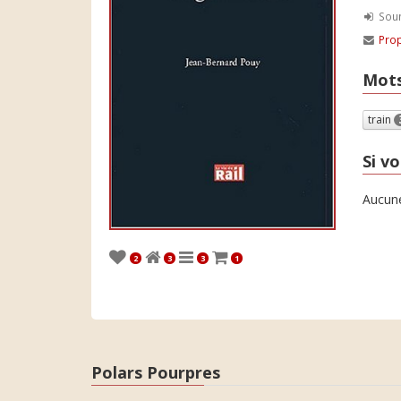
Soum
Prop
Mots
train
Si vo
Aucune
2
3
3
1
Polars Pourpres