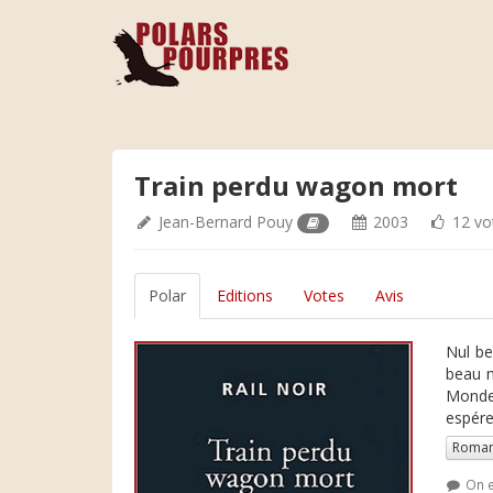
Train perdu wagon mort
Jean-Bernard Pouy
2003
12 vo
Polar
Editions
Votes
Avis
Nul be
beau m
Monde.
espére
Roman
On e