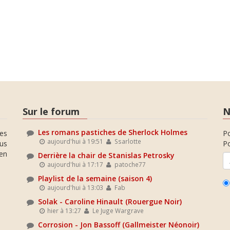
Sur le forum
N
Les romans pastiches de Sherlock Holmes
es
P
aujourd'hui à 19:51
Ssarlotte
ous
Po
en
Derrière la chair de Stanislas Petrosky
aujourd'hui à 17:17
patoche77
Playlist de la semaine (saison 4)
aujourd'hui à 13:03
Fab
Solak - Caroline Hinault (Rouergue Noir)
hier à 13:27
Le Juge Wargrave
Corrosion - Jon Bassoff (Gallmeister Néonoir)