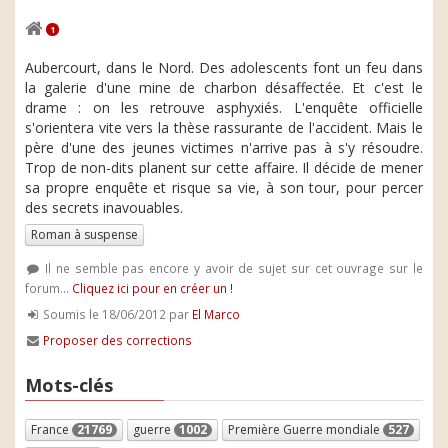
1
Aubercourt, dans le Nord. Des adolescents font un feu dans
la galerie d'une mine de charbon désaffectée. Et c'est le
drame : on les retrouve asphyxiés. L'enquête officielle
s'orientera vite vers la thèse rassurante de l'accident. Mais le
père d'une des jeunes victimes n'arrive pas à s'y résoudre.
Trop de non-dits planent sur cette affaire. Il décide de mener
sa propre enquête et risque sa vie, à son tour, pour percer
des secrets inavouables.
Roman à suspense
Il ne semble pas encore y avoir de sujet sur cet ouvrage sur le
forum...
Cliquez ici pour en créer un !
Soumis le 18/06/2012 par
El Marco
Proposer des corrections
Mots-clés
France
21769
guerre
1002
Première Guerre mondiale
527