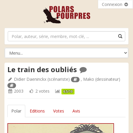
Connexion
Le train des oubliés
Didier Daeninckx
(scénariste)
,
Mako
(dessinateur)
2003
2 votes
6.5/10
Polar
Editions
Votes
Avis