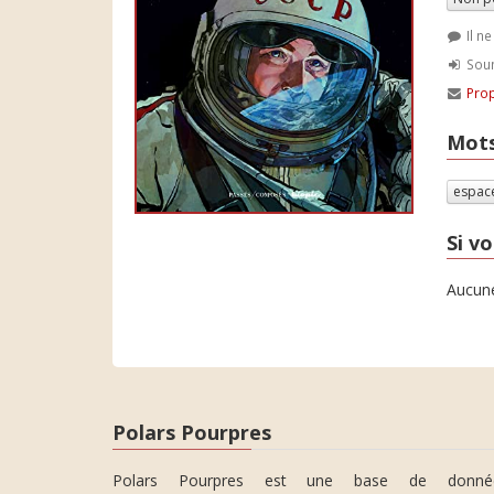
Il n
Soum
Prop
Mots
espac
Si vo
Aucune
Polars Pourpres
Polars Pourpres est une base de donné