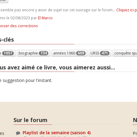
e semble pas encore y avoir de sujet sur cet ouvrage sur le forum...
Cliquez ici 
is le 02/08/2023 par
El Marco
oser des corrections
-clés
e
1057
biographie
734
années 1960
609
URSS
471
conquête spa
us avez aimé ce livre, vous aimerez aussi...
 suggestion pour l'instant.
Sur le forum
N
Playlist de la semaine (saison 4)
es
P