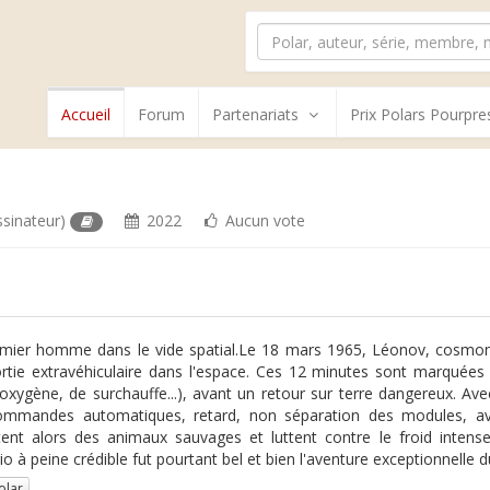
Accueil
Forum
Partenariats
Prix Polars Pourpre
ssinateur)
2022
Aucun vote
mier homme dans le vide spatial.Le 18 mars 1965, Léonov, cosmona
rtie extravéhiculaire dans l'espace. Ces 12 minutes sont marquée
'oxygène, de surchauffe...), avant un retour sur terre dangereux. Avec 
mmandes automatiques, retard, non séparation des modules, avant
tent alors des animaux sauvages et luttent contre le froid intense
io à peine crédible fut pourtant bel et bien l'aventure exceptionnell
olar