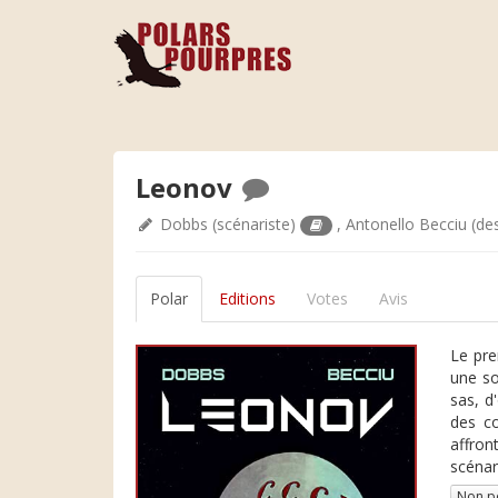
Leonov
Dobbs
(scénariste)
,
Antonello Becciu
(de
Polar
Editions
Votes
Avis
Le pre
une so
sas, d
des co
affron
scénar
Non p