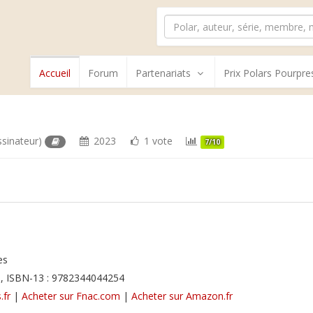
Accueil
Forum
Partenariats
Prix Polars Pourpre
ssinateur)
2023
1 vote
7/10
es
, ISBN-13 : 9782344044254
.fr
|
Acheter sur Fnac.com
|
Acheter sur Amazon.fr