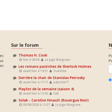
Sur le forum
N
Thomas H. Cook
es
P
hier à 09:58
Le Juge Wargrave
ous
Po
en
Les romans pastiches de Sherlock Holmes
avant hier à 19:51
Ssarlotte
Derrière la chair de Stanislas Petrosky
avant hier à 17:17
patoche77
Playlist de la semaine (saison 4)
avant hier à 13:03
Fab
Solak - Caroline Hinault (Rouergue Noir)
05/08/2026 à 13:27
Le Juge Wargrave