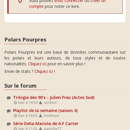
Vous pouvez
vous connecter
ou
créer un
compte
pour noter ce livre.
Polars Pourpres
Polars Pourpres est une base de données communautaire sur
les polars et leurs auteurs, de tous styles et de toutes
nationalités.
Cliquez ici
pour en savoir plus !
Envie de stats ?
Cliquez ici
!
Sur le forum
Trilogie des 90's - Julien Freu (Actes Sud)
hier à 19:59
norbert
Playlist de la semaine (saison 4)
hier à 16:53
Ironheart
Série Delia Mariola de A.F Carter
hier à 11:02
patoche77