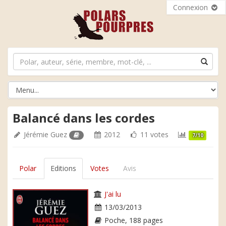
Connexion
Balancé dans les cordes
Jérémie Guez
2012
11 votes
7/10
Polar
Editions
Votes
Avis
J'ai lu
13/03/2013
Poche, 188 pages