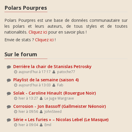
Polars Pourpres
Polars Pourpres est une base de données communautaire sur
les polars et leurs auteurs, de tous styles et de toutes
nationalités.
Cliquez ici
pour en savoir plus !
Envie de stats ?
Cliquez ici
!
Sur le forum
Derrière la chair de Stanislas Petrosky
aujourd'hui à 17:17
patoche77
Playlist de la semaine (saison 4)
aujourd'hui à 13:03
Fab
Solak - Caroline Hinault (Rouergue Noir)
hier à 13:27
Le Juge Wargrave
Corrosion - Jon Bassoff (Gallmeister Néonoir)
hier à 09:56
JohnSteed
Série « Les furies » – Nicolas Lebel (Le Masque)
hier à 09:04
Emil