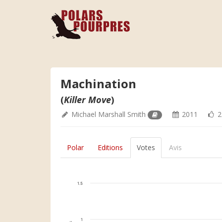
Machination
(
Killer Move
)
Michael Marshall Smith
2011
2
Polar
Editions
Votes
Avis
1.5
1