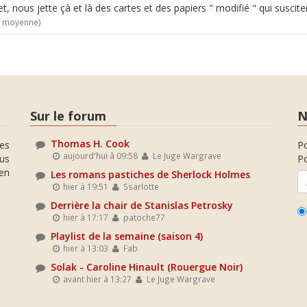
jet, nous jette çà et là des cartes et des papiers " modifié " qui susci
e moyenne)
Sur le forum
N
Thomas H. Cook
es
P
aujourd'hui à 09:58
Le Juge Wargrave
ous
Po
en
Les romans pastiches de Sherlock Holmes
hier à 19:51
Ssarlotte
Derrière la chair de Stanislas Petrosky
hier à 17:17
patoche77
Playlist de la semaine (saison 4)
hier à 13:03
Fab
Solak - Caroline Hinault (Rouergue Noir)
avant hier à 13:27
Le Juge Wargrave