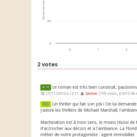
Nombre de votes
0.5
0
0
1
2
2 votes
ce roman est très bien construit, passionna
8/10
15/11/2016 à 12:11
latimer
(705 votes, 6.9/10 de
Un thriller qui fait son job ! On lui demande 
7/10
J'adore les thrillers de Michael Marshall, l'ambiance
Machination est à mon sens, le moins réussi de tou
d'accrocher aux décors et à l'ambiance. La Flori
métier de notre protagoniste : agent immobilier.