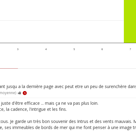
3
4
5
6
7
nt jusqu a la dernière page avec peut etre un peu de surenchère dans 
 moyenne)
1
juste d'être efficace ... mais ça ne va pas plus loin.
, la cadence, l'intrigue et les fins.
s. Je garde un très bon souvenir des Intrus et des vents mauvais. Mais 
de, ses immeubles de bords de mer qui me font penser à une image trè