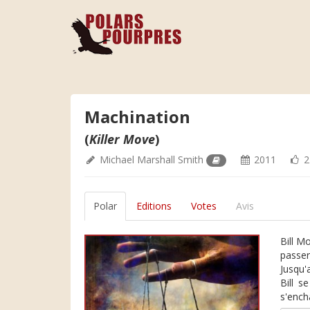
Machination
(
Killer Move
)
Michael Marshall Smith
2011
2
Polar
Editions
Votes
Avis
Bill Mo
passer
Jusqu'
Bill s
s'encha