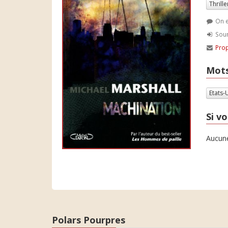
Thrille
On e
Soum
Prop
Mots
Etats-
Si vo
Aucune
Polars Pourpres