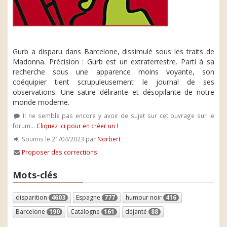
Gurb a disparu dans Barcelone, dissimulé sous les traits de
Madonna. Précision : Gurb est un extraterrestre. Parti à sa
recherche sous une apparence moins voyante, son
coéquipier tient scrupuleusement le journal de ses
observations. Une satire délirante et désopilante de notre
monde moderne.
Il ne semble pas encore y avoir de sujet sur cet ouvrage sur le
forum...
Cliquez ici pour en créer un !
Soumis le 21/04/2023 par
Norbert
Proposer des corrections
Mots-clés
disparition
4603
Espagne
777
humour noir
416
Barcelone
190
Catalogne
161
déjanté
88