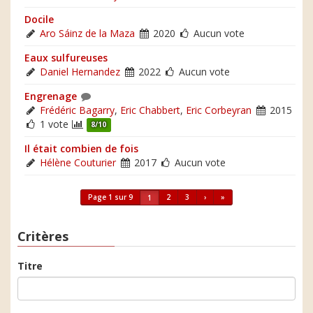
Docile
Aro Sáinz de la Maza
2020
Aucun vote
Eaux sulfureuses
Daniel Hernandez
2022
Aucun vote
Engrenage
Frédéric Bagarry
,
Eric Chabbert
,
Eric Corbeyran
2015
1 vote
8/10
Il était combien de fois
Hélène Couturier
2017
Aucun vote
Page 1 sur 9
2
3
›
»
1
Critères
Titre