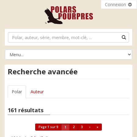
Connexion
Recherche avancée
Polar
Auteur
161 résultats
Page 1 sur 9
2
3
›
»
1