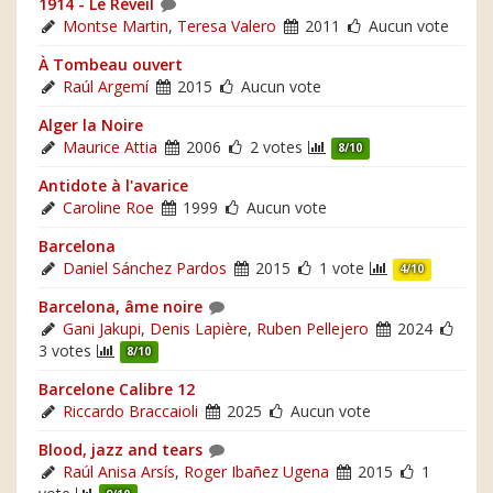
1914 - Le Réveil
Montse Martin
,
Teresa Valero
2011
Aucun vote
À Tombeau ouvert
Raúl Argemí
2015
Aucun vote
Alger la Noire
Maurice Attia
2006
2 votes
8/10
Antidote à l'avarice
Caroline Roe
1999
Aucun vote
Barcelona
Daniel Sánchez Pardos
2015
1 vote
4/10
Barcelona, âme noire
Gani Jakupi
,
Denis Lapière
,
Ruben Pellejero
2024
3 votes
8/10
Barcelone Calibre 12
Riccardo Braccaioli
2025
Aucun vote
Blood, jazz and tears
Raúl Anisa Arsís
,
Roger Ibañez Ugena
2015
1