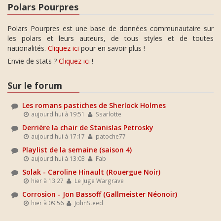
Polars Pourpres
Polars Pourpres est une base de données communautaire sur
les polars et leurs auteurs, de tous styles et de toutes
nationalités.
Cliquez ici
pour en savoir plus !
Envie de stats ?
Cliquez ici
!
Sur le forum
Les romans pastiches de Sherlock Holmes
aujourd'hui à 19:51
Ssarlotte
Derrière la chair de Stanislas Petrosky
aujourd'hui à 17:17
patoche77
Playlist de la semaine (saison 4)
aujourd'hui à 13:03
Fab
Solak - Caroline Hinault (Rouergue Noir)
hier à 13:27
Le Juge Wargrave
Corrosion - Jon Bassoff (Gallmeister Néonoir)
hier à 09:56
JohnSteed