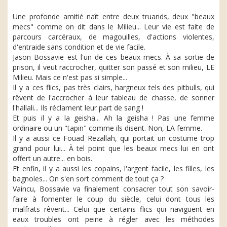
Une profonde amitié naît entre deux truands, deux "beaux
mecs" comme on dit dans le Milieu... Leur vie est faite de
parcours carcéraux, de magouilles, d'actions violentes,
d'entraide sans condition et de vie facile.
Jason Bossavie est l'un de ces beaux mecs. À sa sortie de
prison, il veut raccrocher, quitter son passé et son milieu, LE
Milieu. Mais ce n'est pas si simple...
Il y a ces flics, pas très clairs, hargneux tels des pitbulls, qui
rêvent de l'accrocher à leur tableau de chasse, de sonner
l'hallali... Ils réclament leur part de sang !
Et puis il y a la geisha... Ah la geisha ! Pas une femme
ordinaire ou un "tapin" comme ils disent. Non, LA femme.
Il y a aussi ce Fouad Rezallah, qui portait un costume trop
grand pour lui... À tel point que les beaux mecs lui en ont
offert un autre... en bois.
Et enfin, il y a aussi les copains, l'argent facile, les filles, les
bagnoles... On s'en sort comment de tout ça ?
Vaincu, Bossavie va finalement consacrer tout son savoir-
faire à fomenter le coup du siècle, celui dont tous les
malfrats rêvent... Celui que certains flics qui naviguent en
eaux troubles ont peine à régler avec les méthodes