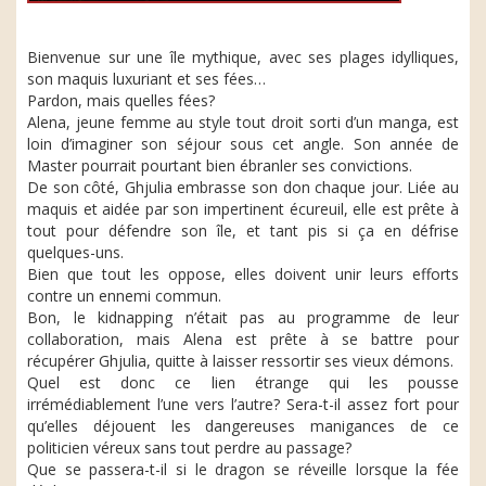
Bienvenue sur une île mythique, avec ses plages idylliques,
son maquis luxuriant et ses fées…
Pardon, mais quelles fées?
Alena, jeune femme au style tout droit sorti d’un manga, est
loin d’imaginer son séjour sous cet angle. Son année de
Master pourrait pourtant bien ébranler ses convictions.
De son côté, Ghjulia embrasse son don chaque jour. Liée au
maquis et aidée par son impertinent écureuil, elle est prête à
tout pour défendre son île, et tant pis si ça en défrise
quelques-uns.
Bien que tout les oppose, elles doivent unir leurs efforts
contre un ennemi commun.
Bon, le kidnapping n’était pas au programme de leur
collaboration, mais Alena est prête à se battre pour
récupérer Ghjulia, quitte à laisser ressortir ses vieux démons.
Quel est donc ce lien étrange qui les pousse
irrémédiablement l’une vers l’autre? Sera-t-il assez fort pour
qu’elles déjouent les dangereuses manigances de ce
politicien véreux sans tout perdre au passage?
Que se passera-t-il si le dragon se réveille lorsque la fée