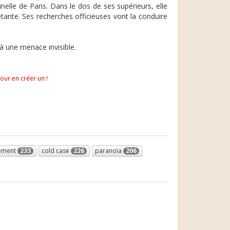
inelle de Paris. Dans le dos de ses supérieurs, elle
iétante. Ses recherches officieuses vont la conduire
 à une menace invisible.
pour en créer un !
ement
233
cold case
226
paranoïa
206