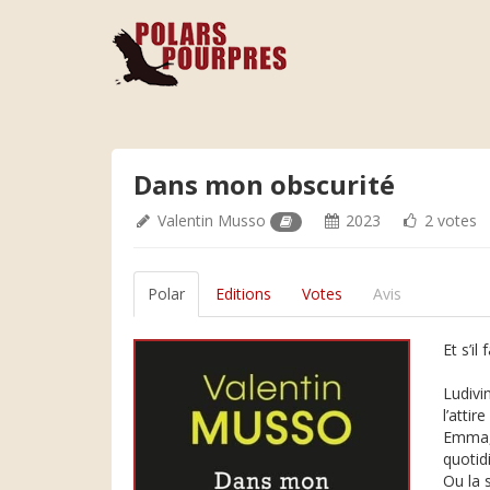
Dans mon obscurité
Valentin Musso
2023
2 votes
Polar
Editions
Votes
Avis
Et s’il
Ludivi
l’attir
Emma, 
quotidi
Ou la 