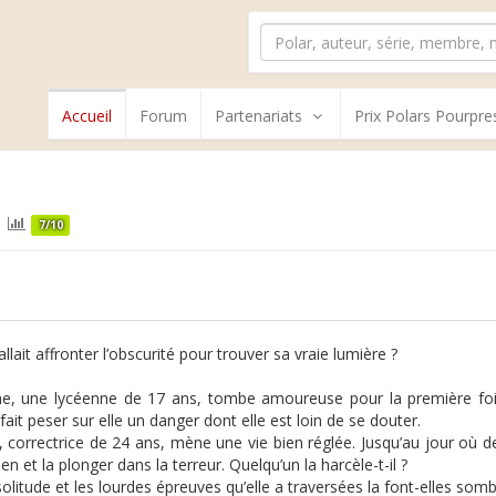
Accueil
Forum
Partenariats
Prix Polars Pourpre
7/10
 fallait affronter l’obscurité pour trouver sa vraie lumière ?
ne, une lycéenne de 17 ans, tombe amoureuse pour la première fois
e fait peser sur elle un danger dont elle est loin de se douter.
correctrice de 24 ans, mène une vie bien réglée. Jusqu’au jour où 
en et la plonger dans la terreur. Quelqu’un la harcèle-t-il ?
solitude et les lourdes épreuves qu’elle a traversées la font-elles som