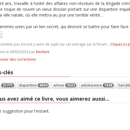
34 ans, travaille à l’unité des affaires non résolues de la Brigade crim
le risque de rouvrir un vieux dossier portant sur une disparition inqu
 ville natale, où elle mettra au jour une terrible vérité…
femmes unies par un lien secret, qui devront se battre pour faire face
r
e semble pas encore y avoir de sujet sur cet ouvrage sur le forum...
Cliquez ici 
is le 09/03/2023 par
Norbert
oser des corrections
-clés
e
21771
disparition
4604
amour
3523
adolescence
1848
harcèl
us avez aimé ce livre, vous aimerez aussi...
 suggestion pour l'instant.