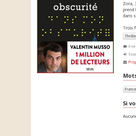
Zora, 
prend 
dans sa
Trois 
Thrille
Il n
Soum
Prop
Mots
Franc
Si vo
Aucune