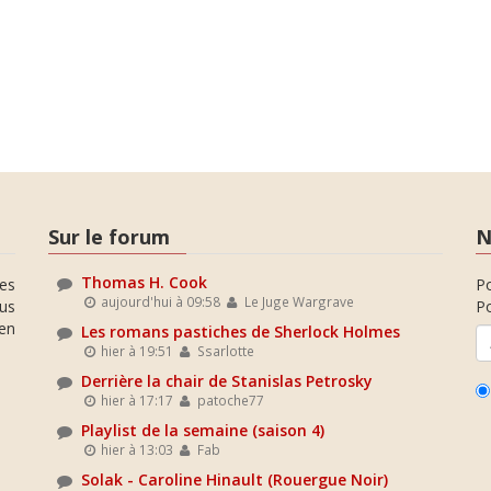
Sur le forum
N
Thomas H. Cook
es
P
aujourd'hui à 09:58
Le Juge Wargrave
ous
Po
en
Les romans pastiches de Sherlock Holmes
hier à 19:51
Ssarlotte
Derrière la chair de Stanislas Petrosky
hier à 17:17
patoche77
Playlist de la semaine (saison 4)
hier à 13:03
Fab
Solak - Caroline Hinault (Rouergue Noir)