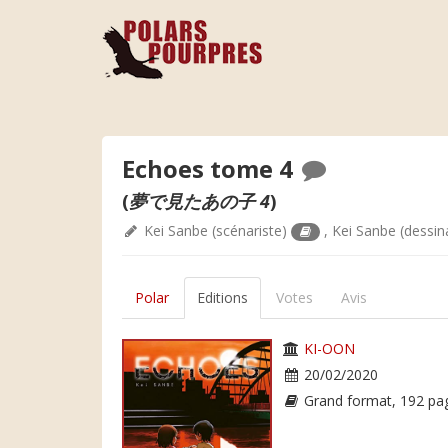
Echoes tome 4
(
夢で見たあの子 4
)
Kei Sanbe
(scénariste)
,
Kei Sanbe
(dessin
Polar
Editions
Votes
Avis
KI-OON
20/02/2020
Grand format, 192 pa