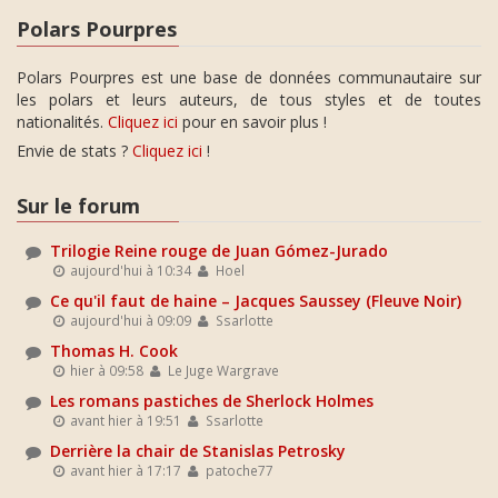
Polars Pourpres
Polars Pourpres est une base de données communautaire sur
les polars et leurs auteurs, de tous styles et de toutes
nationalités.
Cliquez ici
pour en savoir plus !
Envie de stats ?
Cliquez ici
!
Sur le forum
Trilogie Reine rouge de Juan Gómez-Jurado
aujourd'hui à 10:34
Hoel
Ce qu'il faut de haine – Jacques Saussey (Fleuve Noir)
aujourd'hui à 09:09
Ssarlotte
Thomas H. Cook
hier à 09:58
Le Juge Wargrave
Les romans pastiches de Sherlock Holmes
avant hier à 19:51
Ssarlotte
Derrière la chair de Stanislas Petrosky
avant hier à 17:17
patoche77