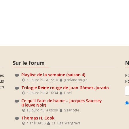
Sur le forum
N
Playlist de la semaine (saison 4)
es
P
aujourd'hui à 19:10
grolandrouge
ous
Po
en
Trilogie Reine rouge de Juan Gómez-Jurado
aujourd'hui à 10:34
Hoel
Ce qu'il faut de haine – Jacques Saussey
(Fleuve Noir)
aujourd'hui à 09:09
Ssarlotte
Thomas H. Cook
hier à 09:58
Le Juge Wargrave