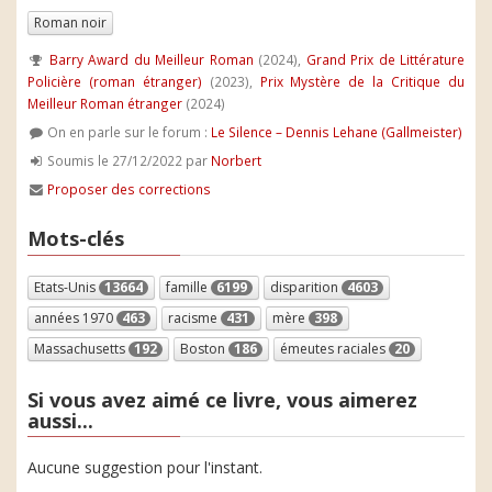
Roman noir
Barry Award du Meilleur Roman
(2024),
Grand Prix de Littérature
Policière (roman étranger)
(2023),
Prix Mystère de la Critique du
Meilleur Roman étranger
(2024)
On en parle sur le forum :
Le Silence – Dennis Lehane (Gallmeister)
Soumis le 27/12/2022 par
Norbert
Proposer des corrections
Mots-clés
Etats-Unis
13664
famille
6199
disparition
4603
années 1970
463
racisme
431
mère
398
Massachusetts
192
Boston
186
émeutes raciales
20
Si vous avez aimé ce livre, vous aimerez
aussi...
Aucune suggestion pour l'instant.