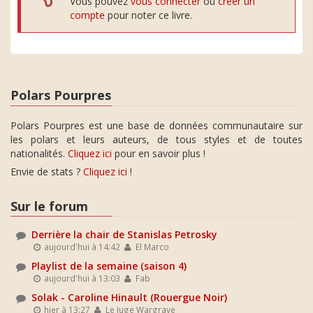
Vous pouvez
vous connecter
ou
créer un
compte
pour noter ce livre.
Polars Pourpres
Polars Pourpres est une base de données communautaire sur
les polars et leurs auteurs, de tous styles et de toutes
nationalités.
Cliquez ici
pour en savoir plus !
Envie de stats ?
Cliquez ici
!
Sur le forum
Derrière la chair de Stanislas Petrosky
aujourd'hui à 14:42
El Marco
Playlist de la semaine (saison 4)
aujourd'hui à 13:03
Fab
Solak - Caroline Hinault (Rouergue Noir)
hier à 13:27
Le Juge Wargrave