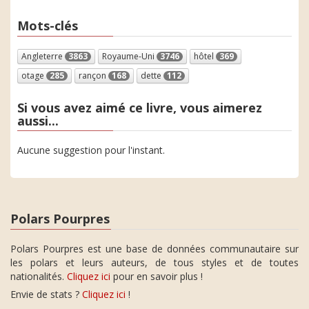
Mots-clés
Angleterre
3863
Royaume-Uni
3746
hôtel
369
otage
285
rançon
168
dette
112
Si vous avez aimé ce livre, vous aimerez
aussi...
Aucune suggestion pour l'instant.
Polars Pourpres
Polars Pourpres est une base de données communautaire sur
les polars et leurs auteurs, de tous styles et de toutes
nationalités.
Cliquez ici
pour en savoir plus !
Envie de stats ?
Cliquez ici
!