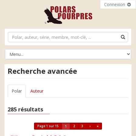
Connexion
Recherche avancée
Polar
Auteur
285 résultats
Page 1 sur 15
2
3
›
»
1