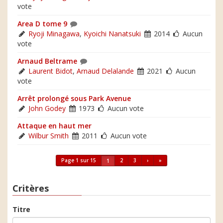
vote
Area D tome 9
Ryoji Minagawa
,
Kyoichi Nanatsuki
2014
Aucun
vote
Arnaud Beltrame
Laurent Bidot
,
Arnaud Delalande
2021
Aucun
vote
Arrêt prolongé sous Park Avenue
John Godey
1973
Aucun vote
Attaque en haut mer
Wilbur Smith
2011
Aucun vote
Page 1 sur 15
2
3
›
»
1
Critères
Titre