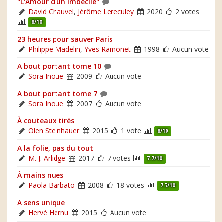
"L'Amour d'un imbécile"
David Chauvel
,
Jérôme Lereculey
2020
2 votes
8/10
23 heures pour sauver Paris
Philippe Madelin
,
Yves Ramonet
1998
Aucun vote
A bout portant tome 10
Sora Inoue
2009
Aucun vote
A bout portant tome 7
Sora Inoue
2007
Aucun vote
À couteaux tirés
Olen Steinhauer
2015
1 vote
8/10
A la folie, pas du tout
M. J. Arlidge
2017
7 votes
7.7/10
À mains nues
Paola Barbato
2008
18 votes
7.7/10
A sens unique
Hervé Hernu
2015
Aucun vote