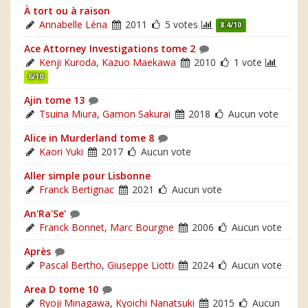
À tort ou à raison
Annabelle Léna
2011
5 votes
8.4/10
Ace Attorney Investigations tome 2
Kenji Kuroda
,
Kazuo Maekawa
2010
1 vote
6/10
Ajin tome 13
Tsuina Miura
,
Gamon Sakurai
2018
Aucun vote
Alice in Murderland tome 8
Kaori Yuki
2017
Aucun vote
Aller simple pour Lisbonne
Franck Bertignac
2021
Aucun vote
An'Ra'Se'
Franck Bonnet
,
Marc Bourgne
2006
Aucun vote
Après
Pascal Bertho
,
Giuseppe Liotti
2024
Aucun vote
Area D tome 10
Ryoji Minagawa
,
Kyoichi Nanatsuki
2015
Aucun