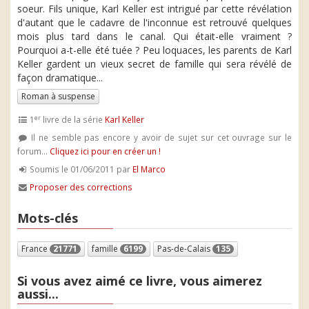
soeur. Fils unique, Karl Keller est intrigué par cette révélation
d'autant que le cadavre de l'inconnue est retrouvé quelques
mois plus tard dans le canal. Qui était-elle vraiment ?
Pourquoi a-t-elle été tuée ? Peu loquaces, les parents de Karl
Keller gardent un vieux secret de famille qui sera révélé de
façon dramatique...
Roman à suspense
er
1
livre de la série
Karl Keller
Il ne semble pas encore y avoir de sujet sur cet ouvrage sur le
forum...
Cliquez ici pour en créer un !
Soumis le 01/06/2011 par
El Marco
Proposer des corrections
Mots-clés
France
21771
famille
6199
Pas-de-Calais
135
Si vous avez aimé ce livre, vous aimerez
aussi...