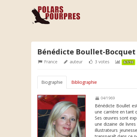
Bénédicte Boullet-Bocquet
France
auteur
3 votes
6.7/10
Biographie
Bibliographie
04/1969
Bénédicte Boullet est
une carrière en tant 
Ses œuvres sont expos
une dizaine de livre
illustrateurs jeunes
transparaît dans ce po