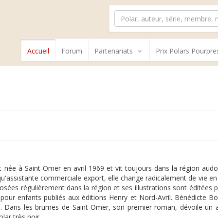
Accueil
Forum
Partenariats
Prix Polars Pourpre
 née à Saint-Omer en avril 1969 et vit toujours dans la région audom
qu'assistante commerciale export, elle change radicalement de vie en
ées régulièrement dans la région et ses illustrations sont éditées pou
s pour enfants publiés aux éditions Henry et Nord-Avril. Bénédicte B
se. Dans les brumes de Saint-Omer, son premier roman, dévoile un 
lar très noir.