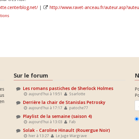
otte.centerblog.net/
|
http://www.ravet-anceau.fr/auteur.asp?aute
tions
Sur le forum
N
Les romans pastiches de Sherlock Holmes
es
P
aujourd'hui à 19:51
Ssarlotte
ous
Po
en
Derrière la chair de Stanislas Petrosky
aujourd'hui à 17:17
patoche77
Playlist de la semaine (saison 4)
aujourd'hui à 13:03
Fab
Solak - Caroline Hinault (Rouergue Noir)
hier à 13:27
Le Juge Wargrave