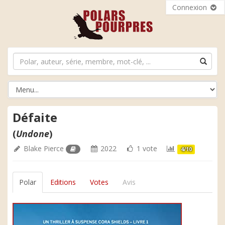
Connexion
Défaite
(
Undone
)
Blake Pierce
2022
1 vote
4/10
Polar
Editions
Votes
Avis