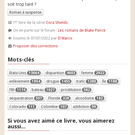
soit trop tard ?
Roman à suspense
er
1
livre de la série
Cora Shields
On en parle sur le forum :
Les romans de Blake Pierce
Soumis le 07/07/2022 par
El Marco
Proposer des corrections
Mots-clés
Etats-Unis
13664
disparition
4603
femme
2922
enlèvement
1954
drogue
1455
trafic
1280
île
1188
FBI
1174
bateau
1027
prostitution
582
séquestration
507
Floride
328
alcoolisme
182
Colorado
111
Colombie
107
addiction
99
Si vous avez aimé ce livre, vous aimerez
aussi...