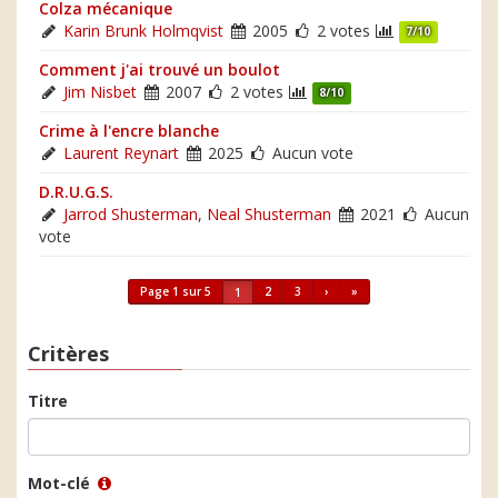
Colza mécanique
Karin Brunk Holmqvist
2005
2 votes
7/10
Comment j'ai trouvé un boulot
Jim Nisbet
2007
2 votes
8/10
Crime à l'encre blanche
Laurent Reynart
2025
Aucun vote
D.R.U.G.S.
Jarrod Shusterman
,
Neal Shusterman
2021
Aucun
vote
Page 1 sur 5
2
3
›
»
1
Critères
Titre
Mot-clé