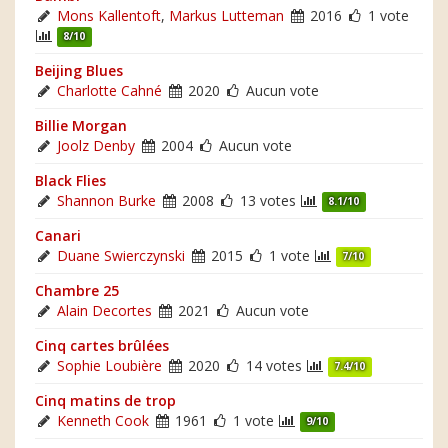
Mons Kallentoft
,
Markus Lutteman
2016
1 vote
8/10
Beijing Blues
Charlotte Cahné
2020
Aucun vote
Billie Morgan
Joolz Denby
2004
Aucun vote
Black Flies
Shannon Burke
2008
13 votes
8.1/10
Canari
Duane Swierczynski
2015
1 vote
7/10
Chambre 25
Alain Decortes
2021
Aucun vote
Cinq cartes brûlées
Sophie Loubière
2020
14 votes
7.4/10
Cinq matins de trop
Kenneth Cook
1961
1 vote
9/10