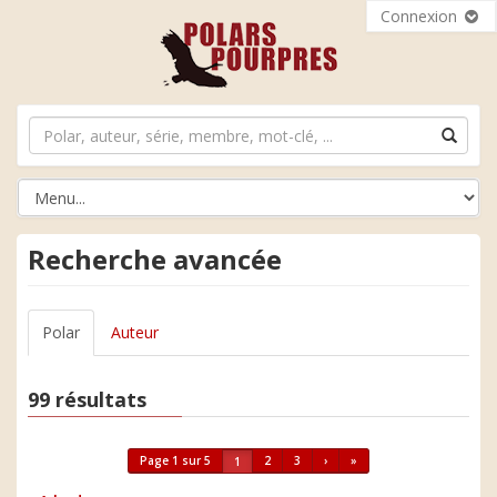
Connexion
Recherche avancée
Polar
Auteur
99 résultats
Page 1 sur 5
2
3
›
»
1