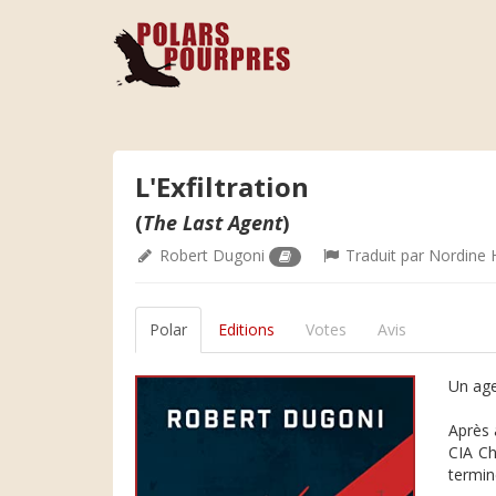
L'Exfiltration
(
The Last Agent
)
Robert Dugoni
Traduit par
Nordine 
Polar
Editions
Votes
Avis
Un age
Après 
CIA Ch
terminé