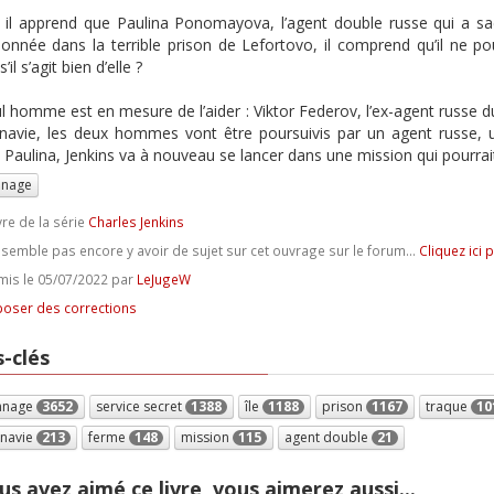
il apprend que Paulina Ponomayova, l’agent double russe qui a sacri
onnée dans la terrible prison de Lefortovo, il comprend qu’il ne 
’il s’agit bien d’elle ?
l homme est en mesure de l’aider : Viktor Federov, l’ex-agent russe d
navie, les deux hommes vont être poursuivis par un agent russe,
 Paulina, Jenkins va à nouveau se lancer dans une mission qui pourrait
nnage
vre de la série
Charles Jenkins
e semble pas encore y avoir de sujet sur cet ouvrage sur le forum...
Cliquez ici 
is le 05/07/2022 par
LeJugeW
oser des corrections
-clés
nnage
3652
service secret
1388
île
1188
prison
1167
traque
10
inavie
213
ferme
148
mission
115
agent double
21
us avez aimé ce livre, vous aimerez aussi...