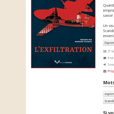
Quand 
empris
savoir s
Un seu
Scandi
envers
Espio
e
2
li
Il n
Soum
Prop
Mots
espio
Scand
Si vo