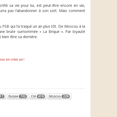
fié sa vie pour lui, est peut-être encore en vie,
pourra pas l’abandonner à son sort. Mais comment
u FSB qui l’a traqué un an plus tôt. De Moscou à la
 une brute surnommée « La Brique ». Par loyauté
 bien être sa dernière.
pour en créer un !
17
Russie
732
CIA
619
Moscou
229