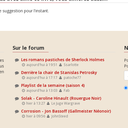
 suggestion pour l'instant.
Sur le forum
N
Les romans pastiches de Sherlock Holmes
es
P
aujourd'hui à 19:51
Ssarlotte
ous
Po
en
Derrière la chair de Stanislas Petrosky
aujourd'hui à 17:17
patoche77
Playlist de la semaine (saison 4)
aujourd'hui à 13:03
Fab
Solak - Caroline Hinault (Rouergue Noir)
hier à 13:27
Le Juge Wargrave
Corrosion - Jon Bassoff (Gallmeister Néonoir)
hier à 09:56
JohnSteed