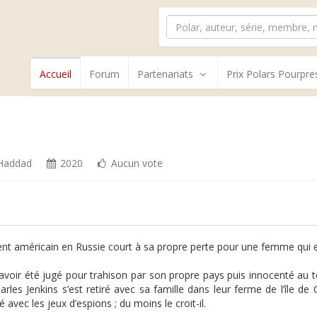
Accueil
Forum
Partenariats
Prix Polars Pourpre
Haddad
2020
Aucun vote
nt américain en Russie court à sa propre perte pour une femme qui e
avoir été jugé pour trahison par son propre pays puis innocenté au te
arles Jenkins s’est retiré avec sa famille dans leur ferme de l’île d
 avec les jeux d’espions ; du moins le croit-il.