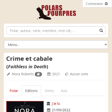
Connexion
Crime et cabale
(
Faithless in Death
)
Nora Roberts
2021
Aucun vote
Polar
Editions
Votes
Avis
J'ai lu
21/09/2022