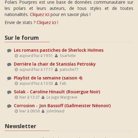
Polars Pourpres est une base de données communautaire sur
les polars et leurs auteurs, de tous styles et de toutes
nationalités.
Cliquez ici
pour en savoir plus !
Envie de stats ?
Cliquez ici
!
Sur le forum
Les romans pastiches de Sherlock Holmes
aujourd'hui à 19:51
Ssarlotte
Derrière la chair de Stanislas Petrosky
aujourd'hui à 17:17
patoche77
Playlist de la semaine (saison 4)
aujourd'hui à 13:03
Fab
Solak - Caroline Hinault (Rouergue Noir)
hier à 13:27
Le Juge Wargrave
Corrosion - Jon Bassoff (Gallmeister Néonoir)
hier à 09:56
JohnSteed
Newsletter