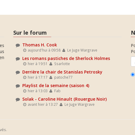
Sur le forum
N
Thomas H. Cook
es
P
aujourd'hui à 09:58
Le Juge Wargrave
ous
Po
en
Les romans pastiches de Sherlock Holmes
hier à 19:51
Ssarlotte
Derrière la chair de Stanislas Petrosky
hier à 17:17
patoche77
Playlist de la semaine (saison 4)
hier à 13:03
Fab
Solak - Caroline Hinault (Rouergue Noir)
avant hier à 13:27
Le Juge Wargrave
vés.