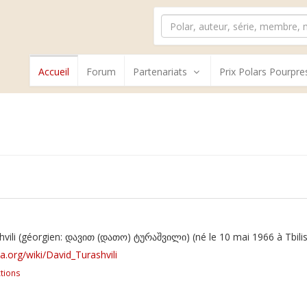
Accueil
Forum
Partenariats
Prix Polars Pourpre
vili (géorgien: დავით (დათო) ტურაშვილი) (né le 10 mai 1966 à Tbilissi
ia.org/wiki/David_Turashvili
tions