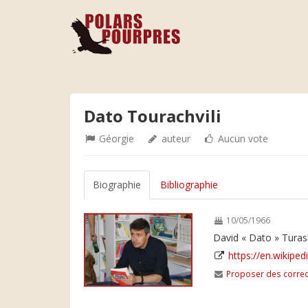
Dato Tourachvili
Géorgie
auteur
Aucun vote
Biographie
Bibliographie
10/05/1966
David « Dato » Turash
https://en.wikiped
Proposer des correc