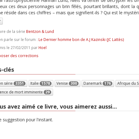
ar l’astrophysicienne Hannah Lund, Niels va tenter de décrypter les br
ieux ces deux personnages un brin fêlés, pourtant brillants, dont la 
me réside dans ces chiffres – mais que signifient-ils ? Qui est le mysté
r
ivre de la série
Bentzon & Lund
n parle sur le forum :
Le Dernier homme bon de A.J Kazinski (JC Lattès)
is le 27/02/2011 par
Hoel
oser des corrections
-clés
en série
3351
Italie
1578
Venise
300
Danemark
176
Afrique du 
ience de mort imminente
29
us avez aimé ce livre, vous aimerez aussi...
 suggestion pour l'instant.