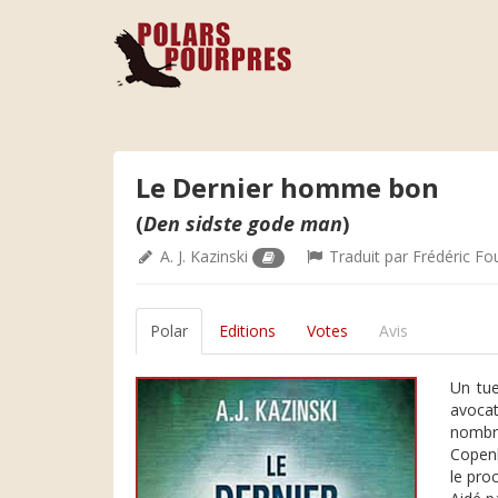
Le Dernier homme bon
(
Den sidste gode man
)
A. J. Kazinski
Traduit par
Frédéric Fo
Polar
Editions
Votes
Avis
Un tue
avocat
nombre
Copenh
le pro