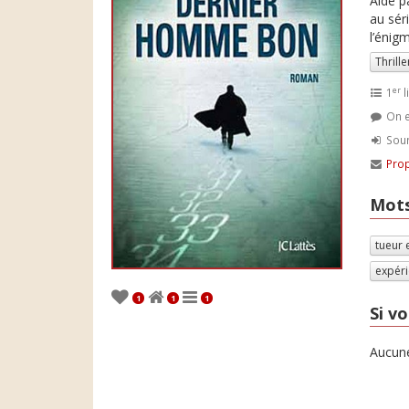
Aidé p
au sér
l’énig
Thrille
er
1
l
On e
Soum
Prop
Mots
tueur 
expér
1
1
1
Si vo
Aucune