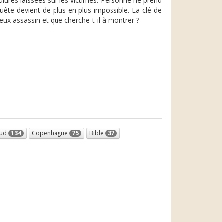
ûlures laissées sur les victimes. Personne ne prend
quête devient de plus en plus impossible. La clé de
rieux assassin et que cherche-t-il à montrer ?
Sud
134
Copenhague
75
Bible
37