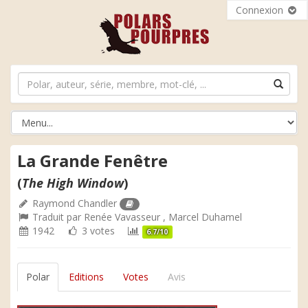
Connexion
La Grande Fenêtre
(
The High Window
)
Raymond Chandler
Traduit par
Renée Vavasseur
,
Marcel Duhamel
1942
3 votes
6.7/10
Polar
Editions
Votes
Avis